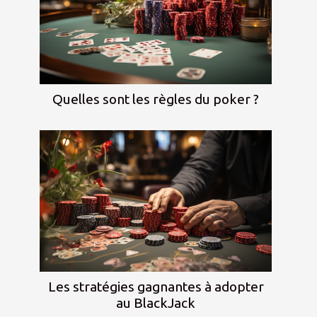
Quelles sont les règles du poker ?
Les stratégies gagnantes à adopter
au BlackJack