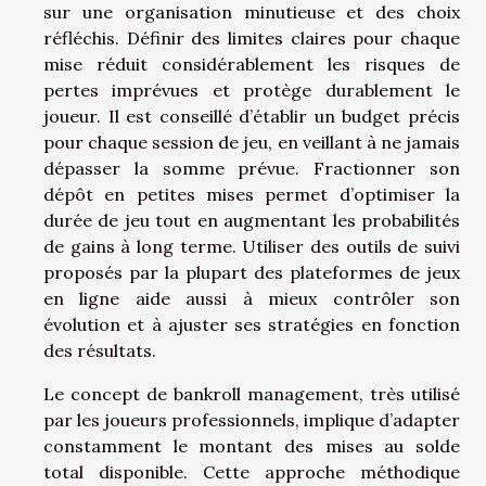
sur une organisation minutieuse et des choix
réfléchis. Définir des limites claires pour chaque
mise réduit considérablement les risques de
pertes imprévues et protège durablement le
joueur. Il est conseillé d’établir un budget précis
pour chaque session de jeu, en veillant à ne jamais
dépasser la somme prévue. Fractionner son
dépôt en petites mises permet d’optimiser la
durée de jeu tout en augmentant les probabilités
de gains à long terme. Utiliser des outils de suivi
proposés par la plupart des plateformes de jeux
en ligne aide aussi à mieux contrôler son
évolution et à ajuster ses stratégies en fonction
des résultats.
Le concept de bankroll management, très utilisé
par les joueurs professionnels, implique d’adapter
constamment le montant des mises au solde
total disponible. Cette approche méthodique