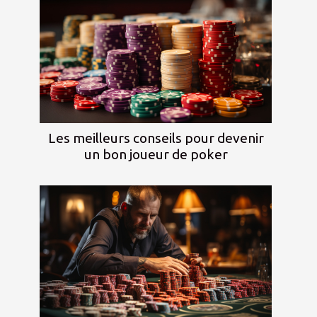
Les meilleurs conseils pour devenir
un bon joueur de poker