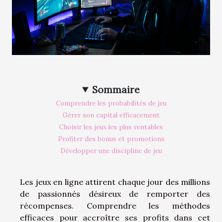
Sommaire
Comprendre les probabilités de jeu
Gérer son capital efficacement
Choisir les jeux les plus rentables
Profiter des bonus et promotions
Développer une discipline de jeu
Les jeux en ligne attirent chaque jour des millions
de passionnés désireux de remporter des
récompenses. Comprendre les méthodes
efficaces pour accroître ses profits dans cet