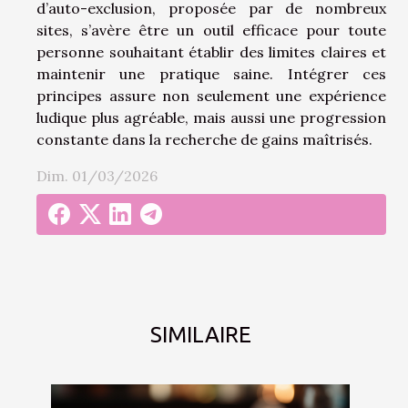
d’auto-exclusion, proposée par de nombreux
sites, s’avère être un outil efficace pour toute
personne souhaitant établir des limites claires et
maintenir une pratique saine. Intégrer ces
principes assure non seulement une expérience
ludique plus agréable, mais aussi une progression
constante dans la recherche de gains maîtrisés.
Dim. 01/03/2026
SIMILAIRE