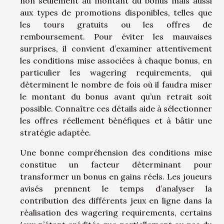
non seulement au montant du bonus mais aussi
aux types de promotions disponibles, telles que
les tours gratuits ou les offres de
remboursement. Pour éviter les mauvaises
surprises, il convient d’examiner attentivement
les conditions mise associées à chaque bonus, en
particulier les wagering requirements, qui
déterminent le nombre de fois où il faudra miser
le montant du bonus avant qu’un retrait soit
possible. Connaître ces détails aide à sélectionner
les offres réellement bénéfiques et à bâtir une
stratégie adaptée.
Une bonne compréhension des conditions mise
constitue un facteur déterminant pour
transformer un bonus en gains réels. Les joueurs
avisés prennent le temps d’analyser la
contribution des différents jeux en ligne dans la
réalisation des wagering requirements, certains