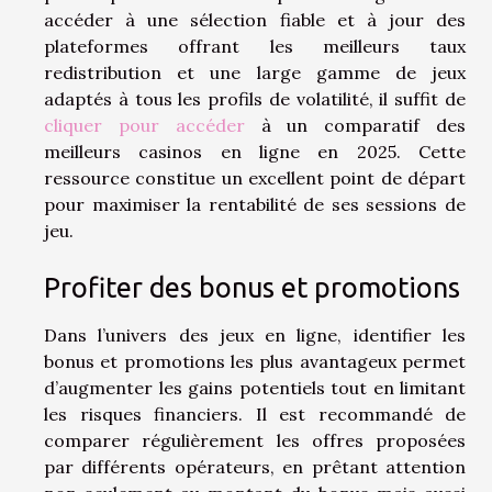
accéder à une sélection fiable et à jour des
plateformes offrant les meilleurs taux
redistribution et une large gamme de jeux
adaptés à tous les profils de volatilité, il suffit de
cliquer pour accéder
à un comparatif des
meilleurs casinos en ligne en 2025. Cette
ressource constitue un excellent point de départ
pour maximiser la rentabilité de ses sessions de
jeu.
Profiter des bonus et promotions
Dans l’univers des jeux en ligne, identifier les
bonus et promotions les plus avantageux permet
d’augmenter les gains potentiels tout en limitant
les risques financiers. Il est recommandé de
comparer régulièrement les offres proposées
par différents opérateurs, en prêtant attention