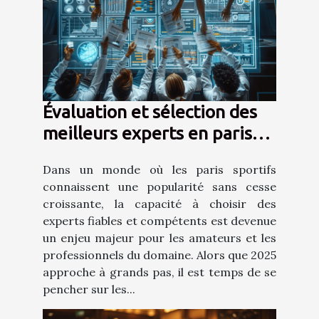
Évaluation et sélection des
meilleurs experts en paris
sportifs pour 2025
Dans un monde où les paris sportifs
connaissent une popularité sans cesse
croissante, la capacité à choisir des
experts fiables et compétents est devenue
un enjeu majeur pour les amateurs et les
professionnels du domaine. Alors que 2025
approche à grands pas, il est temps de se
pencher sur les...