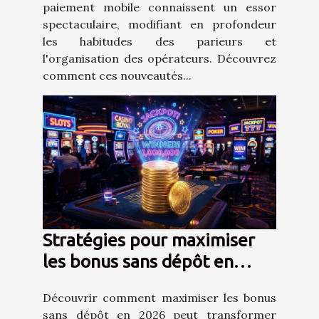
paiement mobile connaissent un essor
spectaculaire, modifiant en profondeur
les habitudes des parieurs et
l'organisation des opérateurs. Découvrez
comment ces nouveautés...
Stratégies pour maximiser
les bonus sans dépôt en
2026
Découvrir comment maximiser les bonus
sans dépôt en 2026 peut transformer