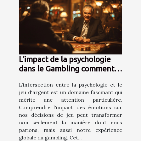
L'impact de la psychologie
dans le Gambling comment
gérer ses émotions pour
L'intersection entre la psychologie et le
optimiser les performances
jeu d'argent est un domaine fascinant qui
mérite une attention particulière.
Comprendre l'impact des émotions sur
nos décisions de jeu peut transformer
non seulement la manière dont nous
parions, mais aussi notre expérience
globale du gambling. Cet...