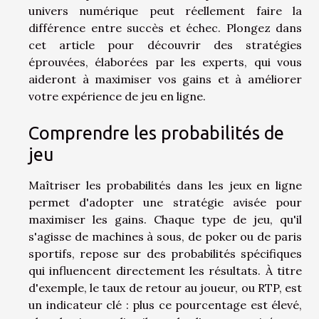
univers numérique peut réellement faire la
différence entre succès et échec. Plongez dans
cet article pour découvrir des stratégies
éprouvées, élaborées par les experts, qui vous
aideront à maximiser vos gains et à améliorer
votre expérience de jeu en ligne.
Comprendre les probabilités de
jeu
Maîtriser les probabilités dans les jeux en ligne
permet d'adopter une stratégie avisée pour
maximiser les gains. Chaque type de jeu, qu'il
s'agisse de machines à sous, de poker ou de paris
sportifs, repose sur des probabilités spécifiques
qui influencent directement les résultats. À titre
d'exemple, le taux de retour au joueur, ou RTP, est
un indicateur clé : plus ce pourcentage est élevé,