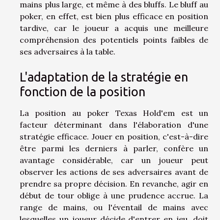
mains plus large, et même à des bluffs. Le bluff au
poker, en effet, est bien plus efficace en position
tardive, car le joueur a acquis une meilleure
compréhension des potentiels points faibles de
ses adversaires à la table.
L'adaptation de la stratégie en
fonction de la position
La position au poker Texas Hold'em est un
facteur déterminant dans l'élaboration d'une
stratégie efficace. Jouer en position, c'est-à-dire
être parmi les derniers à parler, confère un
avantage considérable, car un joueur peut
observer les actions de ses adversaires avant de
prendre sa propre décision. En revanche, agir en
début de tour oblige à une prudence accrue. La
range de mains, ou l'éventail de mains avec
lesquelles un joueur décide d'entrer en jeu, doit