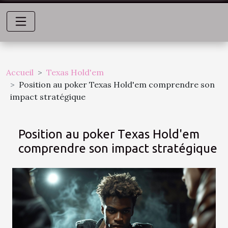
Accueil
Texas Hold'em
Position au poker Texas Hold'em comprendre son
impact stratégique
Position au poker Texas Hold'em
comprendre son impact stratégique