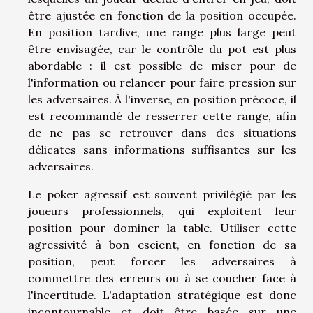
être ajustée en fonction de la position occupée.
En position tardive, une range plus large peut
être envisagée, car le contrôle du pot est plus
abordable : il est possible de miser pour de
l'information ou relancer pour faire pression sur
les adversaires. À l'inverse, en position précoce, il
est recommandé de resserrer cette range, afin
de ne pas se retrouver dans des situations
délicates sans informations suffisantes sur les
adversaires.
Le poker agressif est souvent privilégié par les
joueurs professionnels, qui exploitent leur
position pour dominer la table. Utiliser cette
agressivité à bon escient, en fonction de sa
position, peut forcer les adversaires à
commettre des erreurs ou à se coucher face à
l'incertitude. L'adaptation stratégique est donc
incontournable et doit être basée sur une