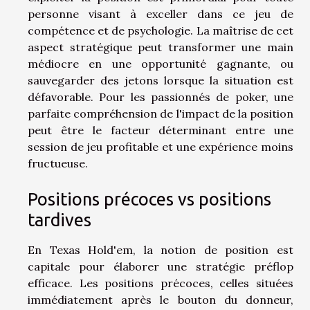
personne visant à exceller dans ce jeu de
compétence et de psychologie. La maîtrise de cet
aspect stratégique peut transformer une main
médiocre en une opportunité gagnante, ou
sauvegarder des jetons lorsque la situation est
défavorable. Pour les passionnés de poker, une
parfaite compréhension de l'impact de la position
peut être le facteur déterminant entre une
session de jeu profitable et une expérience moins
fructueuse.
Positions précoces vs positions
tardives
En Texas Hold'em, la notion de position est
capitale pour élaborer une stratégie préflop
efficace. Les positions précoces, celles situées
immédiatement après le bouton du donneur,