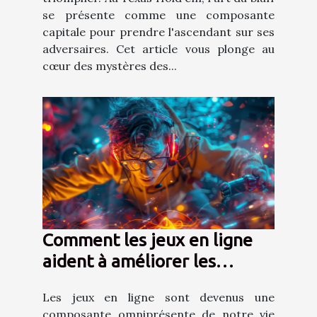
se présente comme une composante
capitale pour prendre l'ascendant sur ses
adversaires. Cet article vous plonge au
cœur des mystères des...
Comment les jeux en ligne
aident à améliorer les
compétences de prise de
Les jeux en ligne sont devenus une
décision
composante omniprésente de notre vie