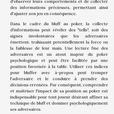
d'observer leurs comportements et de collecter
des informations précieuses, permettant ainsi
d'ajuster son jeu en conséquence.
Dans le cadre du bluff au poker, la collecte
d'informations peut révéler des "tells", soit des
signes involontaires que les adversaires
émettent, trahissant potentiellement la force ou
la faiblesse de leur main. Une lecture fine des
adversaires est un atout majeur du poker
psychologique et peut être facilitée par une
position favorisée à la table. Utiliser ces indices
pour bluffer avec à-propos peut tromper
l'adversaire et le conduire à prendre des
décisions erronées. Par conséquent, comprendre
et maîtriser l'impact de sa position au poker est
indispensable pour tout joueur désirant affiner sa
technique de bluff et dominer psychologiquement
ses adversaires.