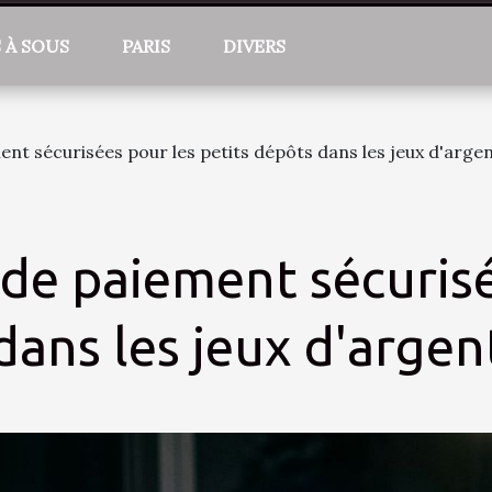
 À SOUS
PARIS
DIVERS
nt sécurisées pour les petits dépôts dans les jeux d'arge
de paiement sécurisé
dans les jeux d'argen