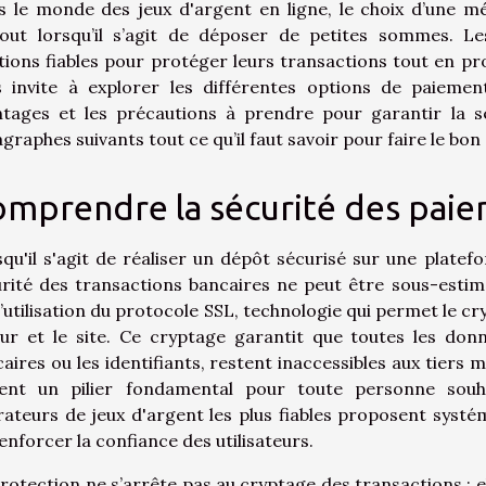
 le monde des jeux d'argent en ligne, le choix d’une mé
tout lorsqu’il s’agit de déposer de petites sommes. 
tions fiables pour protéger leurs transactions tout en pro
s invite à explorer les différentes options de paiemen
ntages et les précautions à prendre pour garantir la s
graphes suivants tout ce qu’il faut savoir pour faire le bon
mprendre la sécurité des pai
qu'il s'agit de réaliser un dépôt sécurisé sur une platefo
rité des transactions bancaires ne peut être sous-estim
l’utilisation du protocole SSL, technologie qui permet le 
ur et le site. Ce cryptage garantit que toutes les donn
aires ou les identifiants, restent inaccessibles aux tiers m
ient un pilier fondamental pour toute personne souh
ateurs de jeux d'argent les plus fiables proposent systé
enforcer la confiance des utilisateurs.
rotection ne s’arrête pas au cryptage des transactions ; e