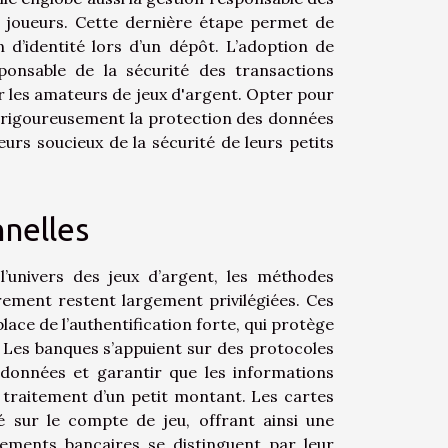
es joueurs. Cette dernière étape permet de
 d’identité lors d’un dépôt. L’adoption de
ponsable de la sécurité des transactions
r les amateurs de jeux d'argent. Opter pour
e rigoureusement la protection des données
teurs soucieux de la sécurité de leurs petits
nelles
’univers des jeux d’argent, les méthodes
virement restent largement privilégiées. Ces
lace de l’authentification forte, qui protège
. Les banques s’appuient sur des protocoles
 données et garantir que les informations
 traitement d’un petit montant. Les cartes
 sur le compte de jeu, offrant ainsi une
rements bancaires se distinguent par leur