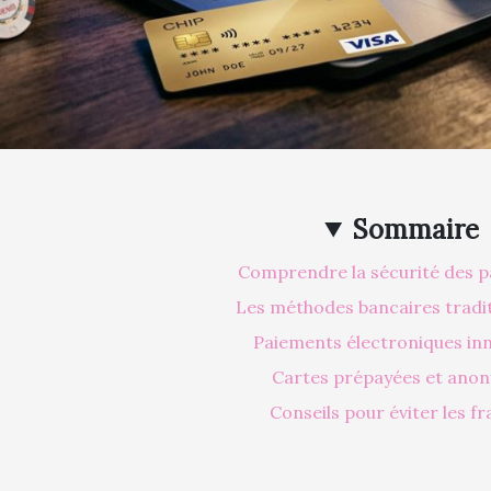
Sommaire
Comprendre la sécurité des 
Les méthodes bancaires tradit
Paiements électroniques in
Cartes prépayées et ano
Conseils pour éviter les f