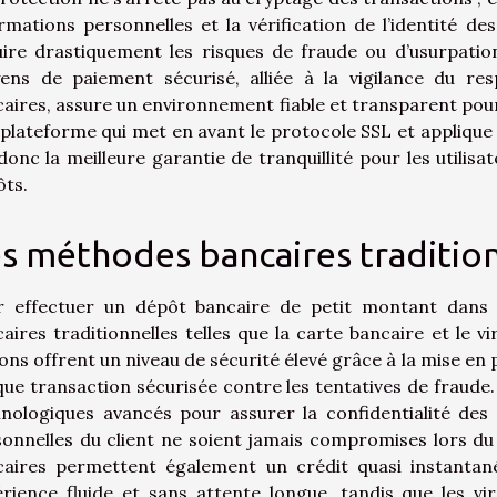
rmations personnelles et la vérification de l’identité d
ire drastiquement les risques de fraude ou d’usurpation
ens de paiement sécurisé, alliée à la vigilance du res
aires, assure un environnement fiable et transparent pou
plateforme qui met en avant le protocole SSL et appliqu
donc la meilleure garantie de tranquillité pour les utilisa
ôts.
s méthodes bancaires tradition
r effectuer un dépôt bancaire de petit montant dans l
aires traditionnelles telles que la carte bancaire et le 
ons offrent un niveau de sécurité élevé grâce à la mise en p
ue transaction sécurisée contre les tentatives de fraude
nologiques avancés pour assurer la confidentialité des
onnelles du client ne soient jamais compromises lors du
caires permettent également un crédit quasi instantané
rience fluide et sans attente longue, tandis que les vi