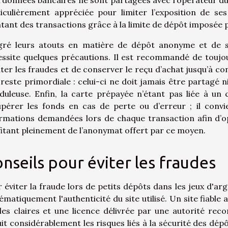
iculièrement appréciée pour limiter l’exposition de se
ant des transactions grâce à la limite de dépôt imposée pa
gré leurs atouts en matière de dépôt anonyme et de séc
ssite quelques précautions. Il est recommandé de toujour
iter les fraudes et de conserver le reçu d’achat jusqu’à 
reste primordiale : celui-ci ne doit jamais être partagé n
duleuse. Enfin, la carte prépayée n’étant pas liée à un 
pérer les fonds en cas de perte ou d’erreur ; il convi
rmations demandées lors de chaque transaction afin d’op
itant pleinement de l’anonymat offert par ce moyen.
nseils pour éviter les fraudes
 éviter la fraude lors de petits dépôts dans les jeux d'ar
ématiquement l'authenticité du site utilisé. Un site fiab
les claires et une licence délivrée par une autorité rec
it considérablement les risques liés à la sécurité des dé