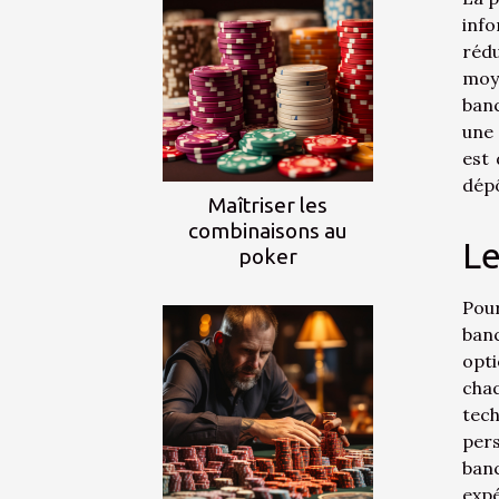
info
rédu
moy
banc
une 
est 
dép
Maîtriser les
combinaisons au
Le
poker
Pou
banc
opti
chaq
tech
pers
ban
expé